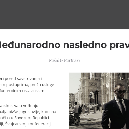
eđunarodno nasledno pra
Rašić & Partneri
ri
pored savetovanja i
kim postupcima, pruža usluge
eđunarodnim ostavinskim
a iskustva u vođenju
ja bivše Jugoslavije, kao i na
ročito u Saveznoj Republici
iji, Švajcarskoj konfederaciji.