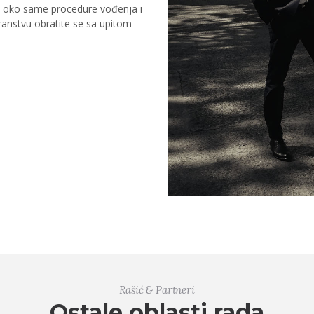
a oko same procedure vođenja i
ranstvu obratite se sa upitom
Rašić & Partneri
Ostale oblasti rada