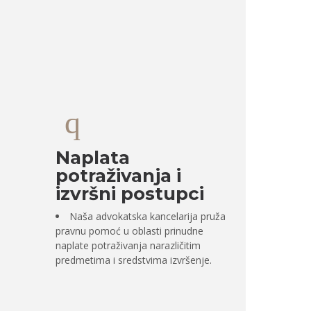
Naplata
potraživanja i
izvršni postupci
Naša advokatska kancelarija pruža
pravnu pomoć u oblasti prinudne
naplate potraživanja narazličitim
predmetima i sredstvima izvršenje.