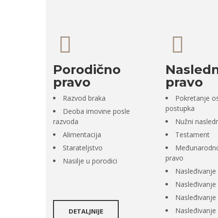
Porodično
Nasled
pravo
pravo
Razvod braka
Pokretanje o
postupka
Deoba imovine posle
razvoda
Nužni nasled
Alimentacija
Testament
Starateljstvo
Međunarodno
pravo
Nasilje u porodici
Nasleđivanje 
Nasleđivanje 
Nasleđivanje
Nasleđivanje u
DETALJNIJE