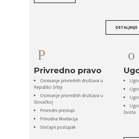
DETALJNIJE
Privredno pravo
Ugo
Osnivanje privrednih društava u
Ugov
Republici Srbiji
Ugov
Osnivanje privrednih društava u
Ugov
Slovačkoj
Ugov
Privredni prestupi
života
Prinudna likvidacija
Stečajni postupak