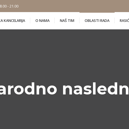
.00 - 21.00
 KANCELARIJA
O NAMA
NAŠ TIM
OBLASTI RADA
RASI
rodno nasledn