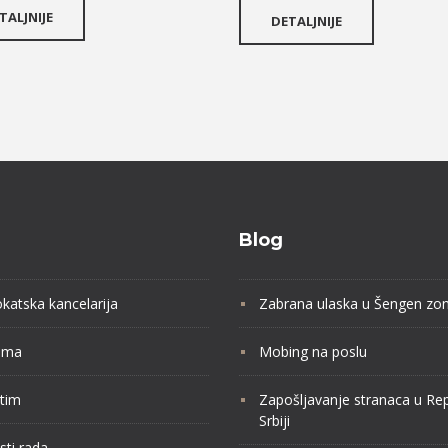
TALJNIJE
DETALJNIJE
Blog
katska kancelarija
Zabrana ulaska u Šengen zo
ama
Mobing na poslu
tim
Zapošljavanje stranaca u Rep
Srbiji
sti rada