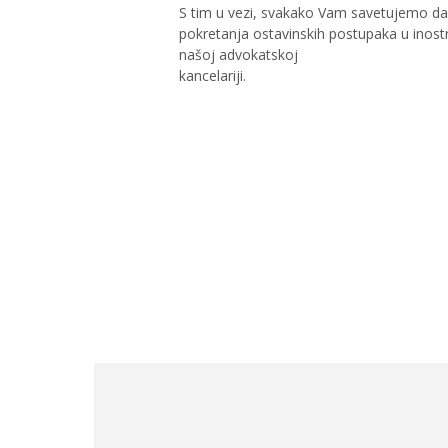
S tim u vezi, svakako Vam savetujemo d
pokretanja ostavinskih postupaka u inost
našoj advokatskoj
kancelariji.