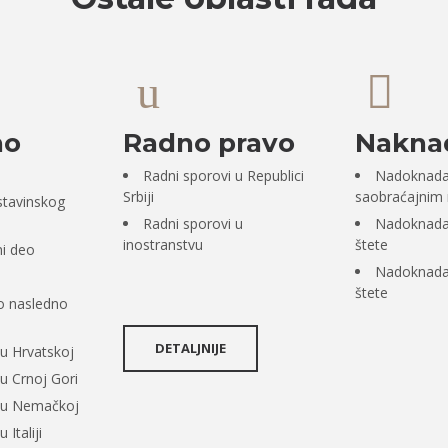
no
Radno pravo
Naknad
Radni sporovi u Republici
Nadoknada 
Srbiji
saobraćajnim
stavinskog
Radni sporovi u
Nadoknada 
inostranstvu
štete
ni deo
Nadoknada 
štete
 nasledno
DETALJNIJE
u Hrvatskoj
u Crnoj Gori
 u Nemačkoj
 Italiji