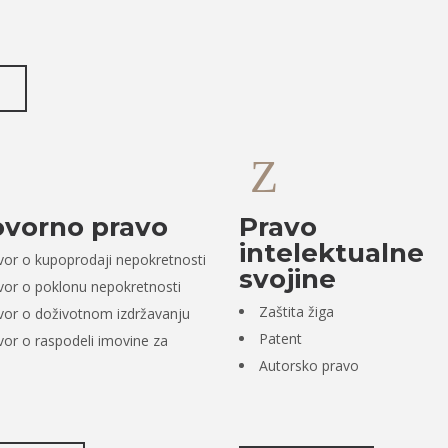
vorno pravo
Pravo
intelektualne
or o kupoprodaji nepokretnosti
svojine
or o poklonu nepokretnosti
Zaštita žiga
or o doživotnom izdržavanju
Patent
or o raspodeli imovine za
Autorsko pravo