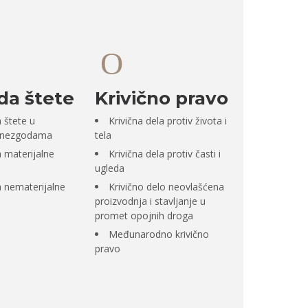
a štete
Krivično pravo
štete u
Krivična dela protiv života i
 nezgodama
tela
materijalne
Krivična dela protiv časti i
ugleda
nematerijalne
Krivično delo neovlašćena
proizvodnja i stavljanje u
promet opojnih droga
Međunarodno krivično
pravo