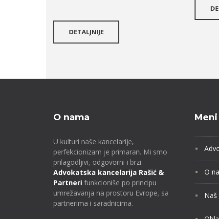
DE
DETALJNIJE
O nama
Meni
U kulturi naše kancelarije,
Advo
perfekcionizam je primaran. Mi smo
prilagodljivi, odgovorni i brzi.
O n
Advokatska kancelarija Rašić &
Partneri
funkcioniše po principu
umrežavanja na prostoru Evrope, sa
Naš 
partnerima i saradnicima.
Obla