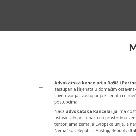
M
Advokatska kancelarija Rašić i Partne
zastupanja klijenata u domaćim ostavins
savetovanja i zastupanja klijenata i u m
postupcima.
Naša
advokatska kancelarija
ima dost
ostavinskih postupaka na prostorima zemal
teritorijama zemalja Evropske unije, a na
Nemačkoj, Republici Austriji, Republici Ital