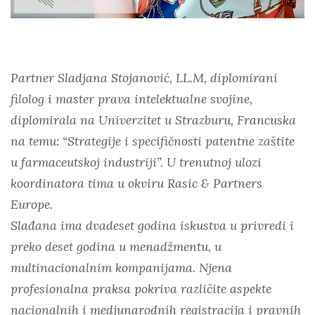
Partner Sladjana Stojanović, LL.M, diplomirani
filolog i master prava intelektualne svojine,
diplomirala na Univerzitet u Strazburu, Francuska
na temu: “Strategije i specifičnosti patentne zaštite
u farmaceutskoj industriji”. U trenutnoj ulozi
koordinatora tima u okviru Rasic & Partners
Europe.
Slađana ima dvadeset godina iskustva u privredi i
preko deset godina u menadžmentu, u
multinacionalnim kompanijama. Njena
profesionalna praksa pokriva različite aspekte
nacionalnih i medjunarodnih registracija i pravnih