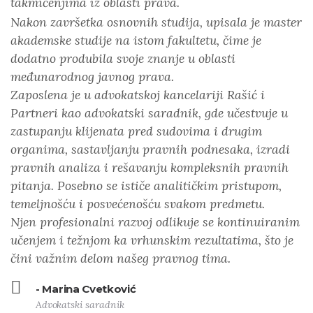
takmičenjima iz oblasti prava.
Nakon završetka osnovnih studija, upisala je master
akademske studije na istom fakultetu, čime je
dodatno produbila svoje znanje u oblasti
međunarodnog javnog prava.
Zaposlena je u advokatskoj kancelariji Rašić i
Partneri kao advokatski saradnik, gde učestvuje u
zastupanju klijenata pred sudovima i drugim
organima, sastavljanju pravnih podnesaka, izradi
pravnih analiza i rešavanju kompleksnih pravnih
pitanja. Posebno se ističe analitičkim pristupom,
temeljnošću i posvećenošću svakom predmetu.
Njen profesionalni razvoj odlikuje se kontinuiranim
učenjem i težnjom ka vrhunskim rezultatima, što je
čini važnim delom našeg pravnog tima.
- Marina Cvetković
Advokatski saradnik