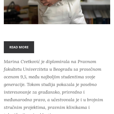
READ MORE
Marina Cvetković je diplomirala na Pravnom
fakultetu Univerziteta u Beogradu sa prosečnom
ocenom 9,5, među najboljim studentima svoje
generacije. Tokom studija pokazala je posebno
interesovanje za građansko, privredno i
međunarodno pravo, a učestvovala je i u brojnim
stručnim projektima, pravnim klinikama i