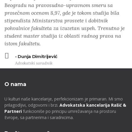
Beogradu na pravosudno-upravnom smeru sa
prosečnom ocenom 8,97, gde je tokom studija bila
stipendista Ministarstva prosvete i dobitnik
pohvalnice fakulteta za izuzetan uspeh. Trenutno je
student master studija iz oblasti radnog prava na
istom fakultetu.
- Dunja Dimitrijević
Advokatski saradnik
O nama
U kulturi naše kancelarije, perfekcionizam je primaran. Mi smo
prilagodljivi, odgovorni i brzi.
Advokatska kancelarija Rašić &
Partneri
funkcioniše po principu umrežavanja na prostoru
Evrope, sa partnerima i saradnicima.