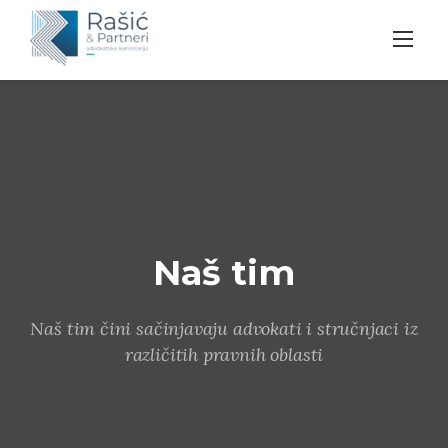
Skip
to
content
Naš tim
Naš tim čini sačinjavaju advokati i stručnjaci iz
različitih pravnih oblasti