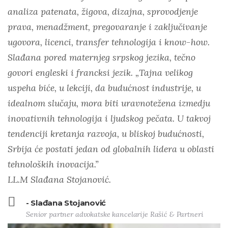
analiza patenata, žigova, dizajna, sprovodjenje
prava, menadžment, pregovaranje i zaključivanje
ugovora, licenci, transfer tehnologija i know-how.
Slađana pored maternjeg srpskog jezika, tečno
govori engleski i francksi jezik. „Tajna velikog
uspeha biće, u lekciji, da budućnost industrije, u
idealnom slučaju, mora biti uravnotežena izmedju
inovativnih tehnologija i ljudskog pečata. U takvoj
tendenciji kretanja razvoja, u bliskoj budućnosti,
Srbija će postati jedan od globalnih lidera u oblasti
tehnoloških inovacija.”
LL.M Slađana Stojanović.
- Slađana Stojanović
Senior partner advokatske kancelarije Rašić & Partneri