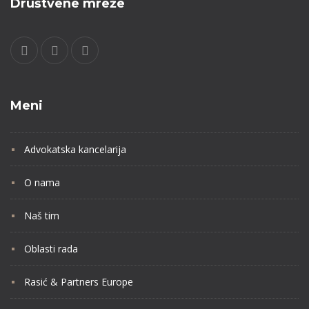
Društvene mreže
Meni
Advokatska kancelarija
O nama
Naš tim
Oblasti rada
Rasić & Partners Europe