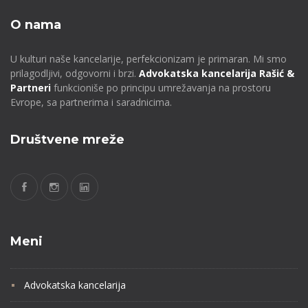
O nama
U kulturi naše kancelarije, perfekcionizam je primaran. Mi smo
prilagodljivi, odgovorni i brzi.
Advokatska kancelarija Rašić &
Partneri
funkcioniše po principu umrežavanja na prostoru
Evrope, sa partnerima i saradnicima.
Društvene mreže
Meni
Advokatska kancelarija