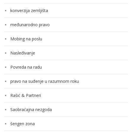
konverzija zemljišta
međunarodno pravo
Mobing na poslu
Nasleđivanje
Povreda na radu
pravo na suđenje u razumnom roku
Rašić & Partneri
Saobraćajna nezgoda
šengen zona