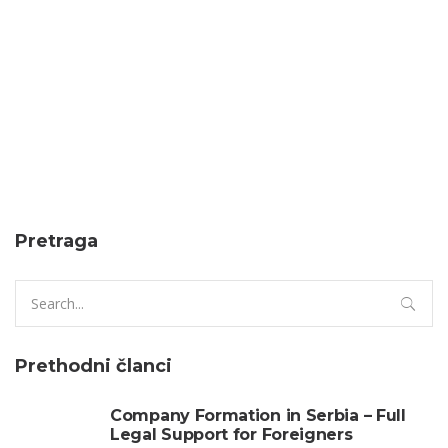
Advokatska kancelarija
Entry ban
Rašić & Partneri
šengen zona
zabrana ulaska
Zabrana ulaska u Nemačku
Pretraga
Byadmin
новембар 19, 2016
Search
for:
Prethodni članci
Company Formation in Serbia – Full
Legal Support for Foreigners